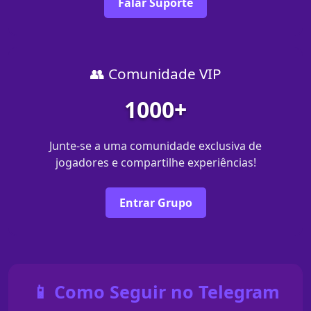
Falar Suporte
👥 Comunidade VIP
1000+
Junte-se a uma comunidade exclusiva de
jogadores e compartilhe experiências!
Entrar Grupo
📱 Como Seguir no Telegram