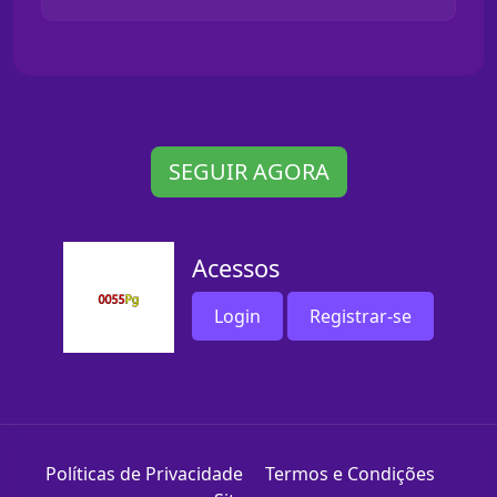
SEGUIR AGORA
Acessos
Login
Registrar-se
Políticas de Privacidade
Termos e Condições