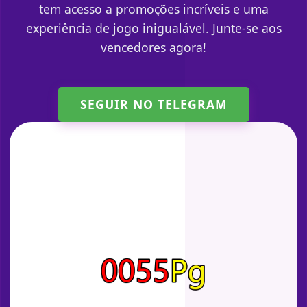
tem acesso a promoções incríveis e uma
experiência de jogo inigualável. Junte-se aos
vencedores agora!
SEGUIR NO TELEGRAM