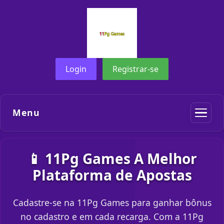
Login
Registrar-se
Menu
📱 11Pg Games A Melhor
Plataforma de Apostas
Cadastre-se na 11Pg Games para ganhar bônus
no cadastro e em cada recarga. Com a 11Pg