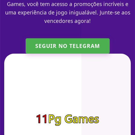
Games, você tem acesso a promoções incríveis e
uma experiência de jogo inigualável. Junte-se aos
vencedores agora!
SEGUIR NO TELEGRAM