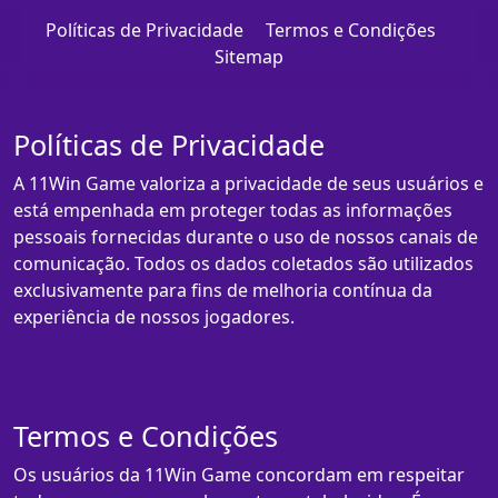
Políticas de Privacidade
Termos e Condições
Sitemap
Políticas de Privacidade
A 11Win Game valoriza a privacidade de seus usuários e
está empenhada em proteger todas as informações
pessoais fornecidas durante o uso de nossos canais de
comunicação. Todos os dados coletados são utilizados
exclusivamente para fins de melhoria contínua da
experiência de nossos jogadores.
Termos e Condições
Os usuários da 11Win Game concordam em respeitar