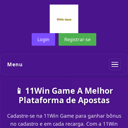
Login
Registrar-se
Menu
📱 11Win Game A Melhor
Plataforma de Apostas
Cadastre-se na 11Win Game para ganhar bônus
no cadastro e em cada recarga. Com a 11Win