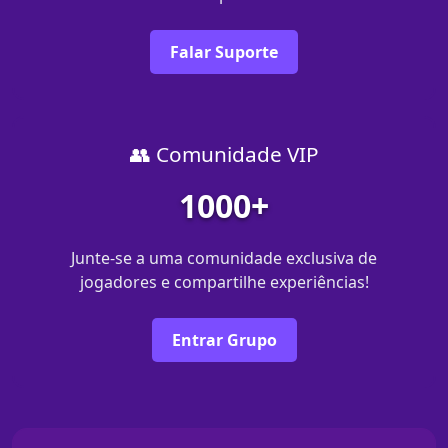
Falar Suporte
👥 Comunidade VIP
1000+
Junte-se a uma comunidade exclusiva de
jogadores e compartilhe experiências!
Entrar Grupo