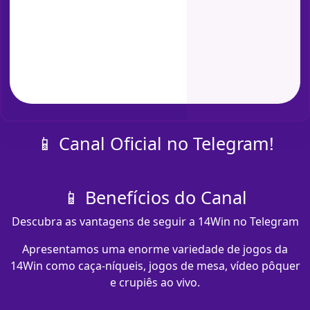
📱 Canal Oficial no Telegram!
📱 Benefícios do Canal
Descubra as vantagens de seguir a 14Win no Telegram
Apresentamos uma enorme variedade de jogos da
14Win como caça-níqueis, jogos de mesa, vídeo pôquer
e crupiês ao vivo.