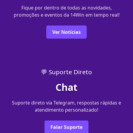
Fique por dentro de todas as novidades,
promoções e eventos da 14Win em tempo real!
Ver Notícias
💬 Suporte Direto
Chat
Suporte direto via Telegram, respostas rápidas e
atendimento personalizado!
Falar Suporte