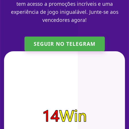
tem acesso a promoções incríveis e uma
experiência de jogo inigualável. Junte-se aos
vencedores agora!
SEGUIR NO TELEGRAM