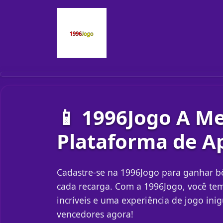
📱 1996Jogo A M
Plataforma de A
Cadastre-se na 1996Jogo para ganhar b
cada recarga. Com a 1996Jogo, você te
incríveis e uma experiência de jogo inig
vencedores agora!