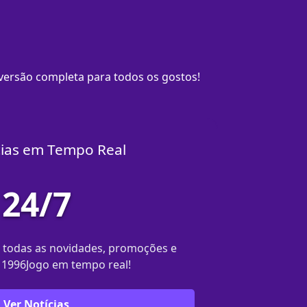
iversão completa para todos os gostos!
cias em Tempo Real
24/7
e todas as novidades, promoções e
 1996Jogo em tempo real!
Ver Notícias