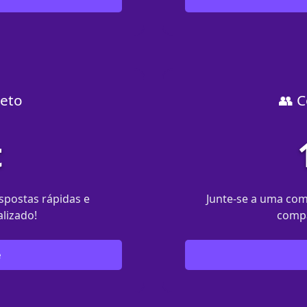
reto
👥 
t
espostas rápidas e
Junte-se a uma com
lizado!
compa
e