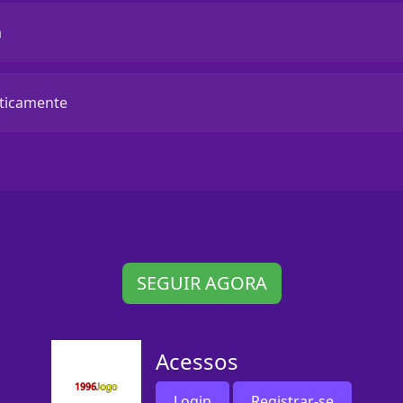
a
aticamente
SEGUIR AGORA
Acessos
Login
Registrar-se