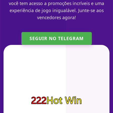
você tem acesso a promoções incríveis e uma
experiência de jogo inigualável. Junte-se aos
vencedores agora!
SEGUIR NO TELEGRAM