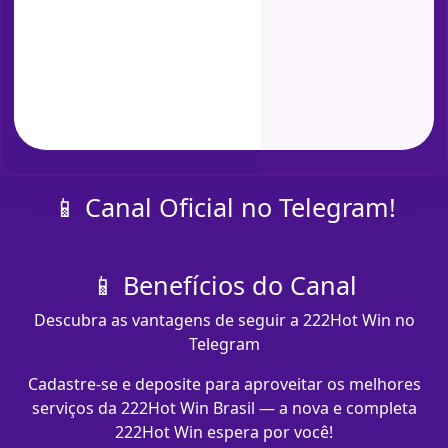
📱 Canal Oficial no Telegram!
📱 Benefícios do Canal
Descubra as vantagens de seguir a 222Hot Win no
Telegram
Cadastre-se e deposite para aproveitar os melhores
serviços da 222Hot Win Brasil — a nova e completa
222Hot Win espera por você!