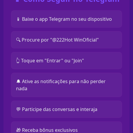
📱 Baixe o app Telegram no seu dispositivo
🔍 Procure por "@222Hot WinOficial"
👆 Toque em "Entrar" ou "Join"
🔔 Ative as notificações para não perder
nada
💬 Participe das conversas e interaja
🎁 Receba bônus exclusivos