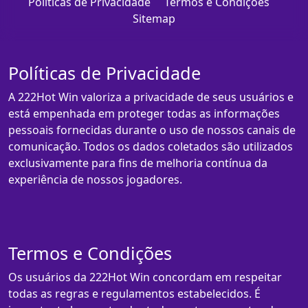
Políticas de Privacidade
Termos e Condições
Sitemap
Políticas de Privacidade
A 222Hot Win valoriza a privacidade de seus usuários e
está empenhada em proteger todas as informações
pessoais fornecidas durante o uso de nossos canais de
comunicação. Todos os dados coletados são utilizados
exclusivamente para fins de melhoria contínua da
experiência de nossos jogadores.
Termos e Condições
Os usuários da 222Hot Win concordam em respeitar
todas as regras e regulamentos estabelecidos. É