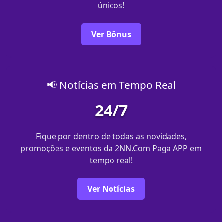
únicos!
Ver Bônus
📢 Notícias em Tempo Real
24/7
Fique por dentro de todas as novidades,
promoções e eventos da 2NN.Com Paga APP em
tempo real!
Ver Notícias