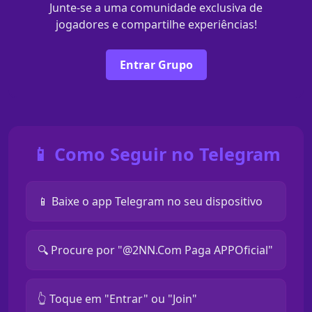
Junte-se a uma comunidade exclusiva de
jogadores e compartilhe experiências!
Entrar Grupo
📱 Como Seguir no Telegram
📱 Baixe o app Telegram no seu dispositivo
🔍 Procure por "@2NN.Com Paga APPOficial"
👆 Toque em "Entrar" ou "Join"