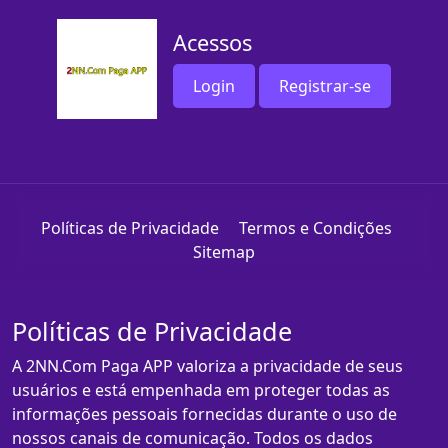
Acessos
Login
Registrar-se
Políticas de Privacidade
Termos e Condições
Sitemap
Políticas de Privacidade
A 2NN.Com Paga APP valoriza a privacidade de seus
usuários e está empenhada em proteger todas as
informações pessoais fornecidas durante o uso de
nossos canais de comunicação. Todos os dados