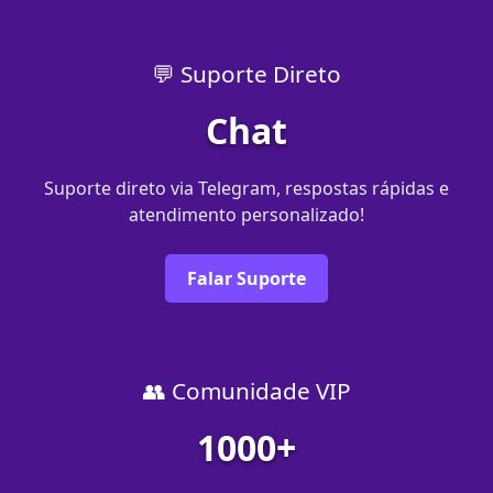
💬 Suporte Direto
Chat
Suporte direto via Telegram, respostas rápidas e
atendimento personalizado!
Falar Suporte
👥 Comunidade VIP
1000+