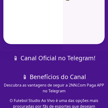
📱 Canal Oficial no Telegram!
📱 Benefícios do Canal
Descubra as vantagens de seguir a 2NN.Com Paga APP
no Telegram
O Futebol Studio Ao Vivo é uma das opções mais
procuradas por fãs de esportes que desejam