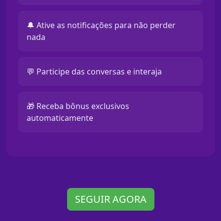
🔔 Ative as notificações para não perder
nada
💬 Participe das conversas e interaja
🎁 Receba bônus exclusivos
automaticamente
SEGUIR AGORA