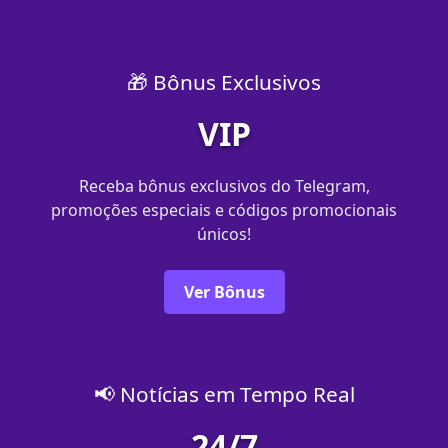
🎁 Bônus Exclusivos
VIP
Receba bônus exclusivos do Telegram,
promoções especiais e códigos promocionais
únicos!
Ver Bônus
📢 Notícias em Tempo Real
24/7