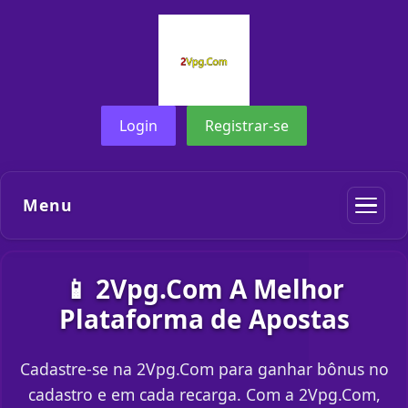
Login
Registrar-se
Menu
📱 2Vpg.Com A Melhor
Plataforma de Apostas
Cadastre-se na 2Vpg.Com para ganhar bônus no
cadastro e em cada recarga. Com a 2Vpg.Com,