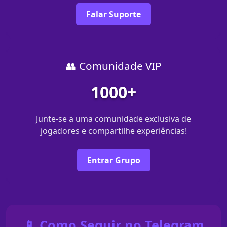
Falar Suporte
👥 Comunidade VIP
1000+
Junte-se a uma comunidade exclusiva de
jogadores e compartilhe experiências!
Entrar Grupo
📱 Como Seguir no Telegram