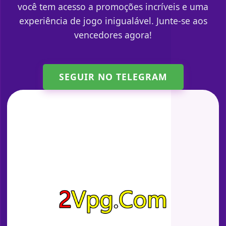
você tem acesso a promoções incríveis e uma
experiência de jogo inigualável. Junte-se aos
vencedores agora!
SEGUIR NO TELEGRAM