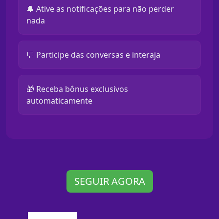
🔔 Ative as notificações para não perder
nada
💬 Participe das conversas e interaja
🎁 Receba bônus exclusivos
automaticamente
SEGUIR AGORA