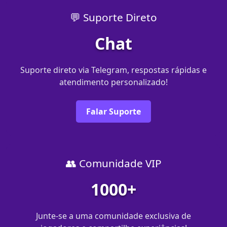
💬 Suporte Direto
Chat
Suporte direto via Telegram, respostas rápidas e
atendimento personalizado!
Falar Suporte
👥 Comunidade VIP
1000+
Junte-se a uma comunidade exclusiva de