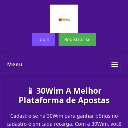
Login
Registrar-se
Menu
📱 30Wim A Melhor
Plataforma de Apostas
Cadastre-se na 30Wim para ganhar bônus no
cadastro e em cada recarga. Com a 30Wim, você