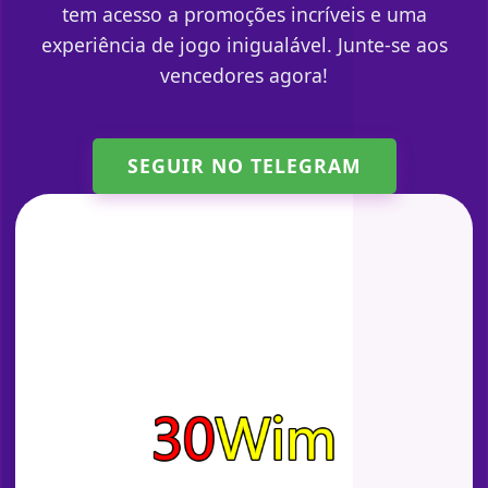
tem acesso a promoções incríveis e uma
experiência de jogo inigualável. Junte-se aos
vencedores agora!
SEGUIR NO TELEGRAM