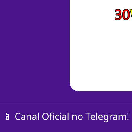
📱 Canal Oficial no Telegram!