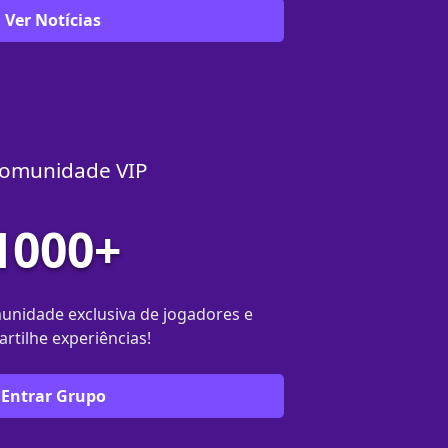
Ver Notícias
Comunidade VIP
1000+
unidade exclusiva de jogadores e
rtilhe experiências!
Entrar Grupo