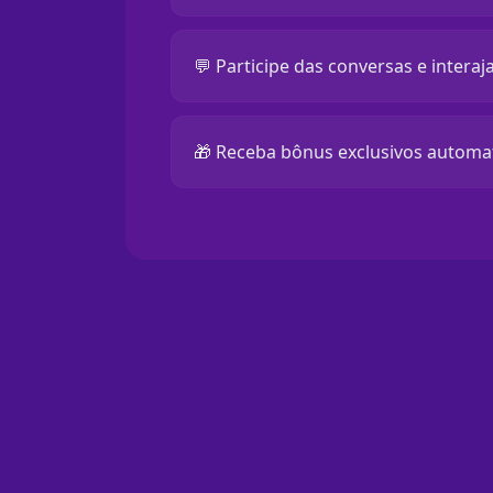
💬 Participe das conversas e interaj
🎁 Receba bônus exclusivos autom