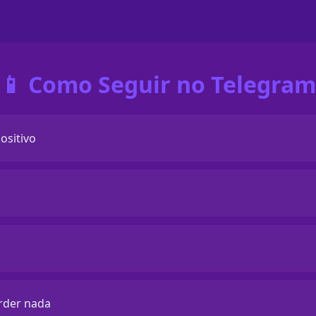
📱 Como Seguir no Telegram
ositivo
erder nada