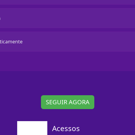
a
aticamente
SEGUIR AGORA
Acessos