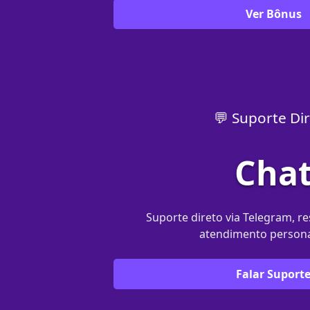
Ver Bônus
💬 Suporte Di
Cha
Suporte direto via Telegram, r
atendimento persona
Falar Suport