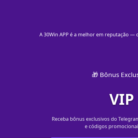
A 30Win APP é a melhor em reputação — co
🎁 Bônus Exclu
VIP
Receba bônus exclusivos do Telegra
e códigos promocionai