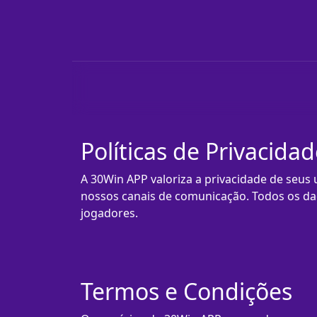
Políticas de Privacida
A 30Win APP valoriza a privacidade de seus
nossos canais de comunicação. Todos os dad
jogadores.
Termos e Condições