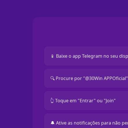
📱 Baixe o app Telegram no seu disp
🔍 Procure por "@30Win APPOficial"
👆 Toque em "Entrar" ou "Join"
🔔 Ative as notificações para não p