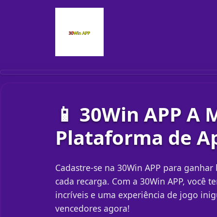
📱 30Win APP A 
Plataforma de A
Cadastre-se na 30Win APP para ganhar 
cada recarga. Com a 30Win APP, você t
incríveis e uma experiência de jogo inig
vencedores agora!