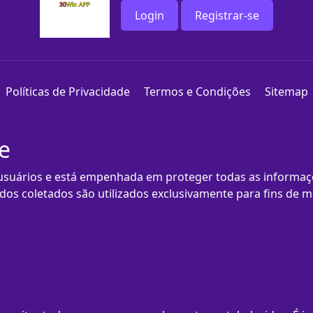
Login
Registrar-se
Políticas de Privacidade
Termos e Condições
Sitemap
de
 usuários e está empenhada em proteger todas as informaç
os coletados são utilizados exclusivamente para fins de m