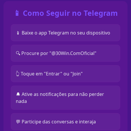
📱 Como Seguir no Telegram
📱 Baixe o app Telegram no seu dispositivo
🔍 Procure por "@30Win.ComOficial"
👆 Toque em "Entrar" ou "Join"
🔔 Ative as notificações para não perder
nada
💬 Participe das conversas e interaja