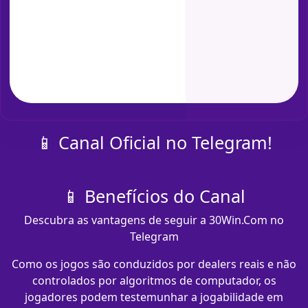
📱 Canal Oficial no Telegram!
📱 Benefícios do Canal
Descubra as vantagens de seguir a 30Win.Com no
Telegram
Como os jogos são conduzidos por dealers reais e não
controlados por algoritmos de computador, os
jogadores podem testemunhar a jogabilidade em