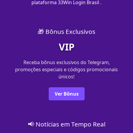
plataforma 33Win Login Brasil .
🎁 Bônus Exclusivos
VIP
Receba bônus exclusivos do Telegram,
promoções especiais e códigos promocionais
únicos!
Ver Bônus
📢 Notícias em Tempo Real