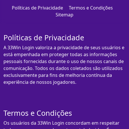
Políticas de Privacidade
Termos e Condições
Sitemap
Políticas de Privacidade
A 33Win Login valoriza a privacidade de seus usuários e
está empenhada em proteger todas as informações
pessoais fornecidas durante o uso de nossos canais de
comunicação. Todos os dados coletados são utilizados
exclusivamente para fins de melhoria contínua da
experiência de nossos jogadores.
Termos e Condições
Os usuários da 33Win Login concordam em respeitar