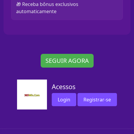
🎁 Receba bônus exclusivos
automaticamente
SEGUIR AGORA
Acessos
Login
Registrar-se