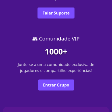
Falar Suporte
👥 Comunidade VIP
1000+
Junte-se a uma comunidade exclusiva de
jogadores e compartilhe experiências!
Entrar Grupo