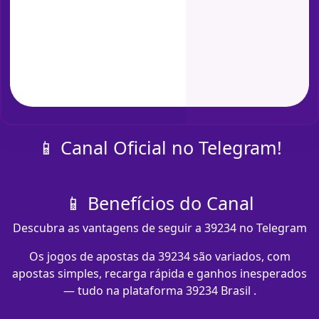
📱 Canal Oficial no Telegram!
📱 Benefícios do Canal
Descubra as vantagens de seguir a 39234 no Telegram
Os jogos de apostas da 39234 são variados, com
apostas simples, recarga rápida e ganhos inesperados
— tudo na plataforma 39234 Brasil .