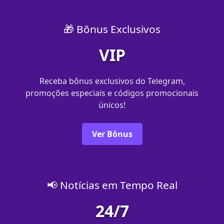
🎁 Bônus Exclusivos
VIP
Receba bônus exclusivos do Telegram,
promoções especiais e códigos promocionais
únicos!
Ver Bônus
📢 Notícias em Tempo Real
24/7