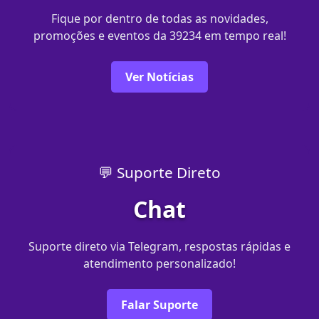
Fique por dentro de todas as novidades,
promoções e eventos da 39234 em tempo real!
Ver Notícias
💬 Suporte Direto
Chat
Suporte direto via Telegram, respostas rápidas e
atendimento personalizado!
Falar Suporte