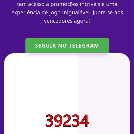
tem acesso a promoções incríveis e uma
experiência de jogo inigualável. Junte-se aos
vencedores agora!
SEGUIR NO TELEGRAM