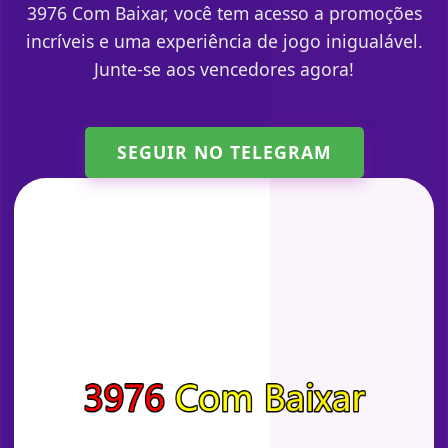
3976 Com Baixar, você tem acesso a promoções
incríveis e uma experiência de jogo inigualável.
Junte-se aos vencedores agora!
SEGUIR NO TELEGRAM