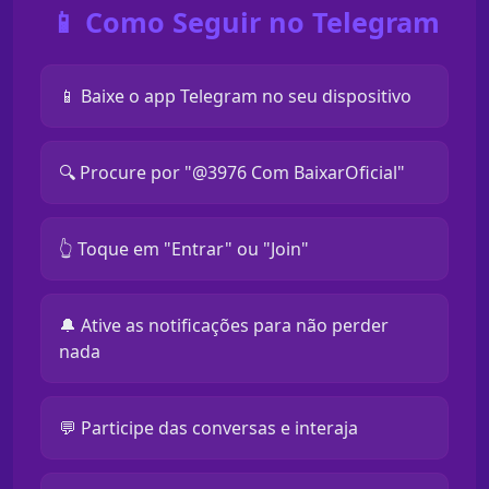
📱 Como Seguir no Telegram
📱 Baixe o app Telegram no seu dispositivo
🔍 Procure por "@3976 Com BaixarOficial"
👆 Toque em "Entrar" ou "Join"
🔔 Ative as notificações para não perder
nada
💬 Participe das conversas e interaja