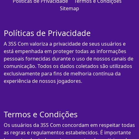
Políticas de Privacidade
Termos e Condições
Sitemap
Políticas de Privacidade
A 3SS Com valoriza a privacidade de seus usuários e
está empenhada em proteger todas as informações
pessoais fornecidas durante o uso de nossos canais de
comunicação. Todos os dados coletados são utilizados
exclusivamente para fins de melhoria contínua da
experiência de nossos jogadores.
Termos e Condições
Os usuários da 3SS Com concordam em respeitar todas
as regras e regulamentos estabelecidos. É importante