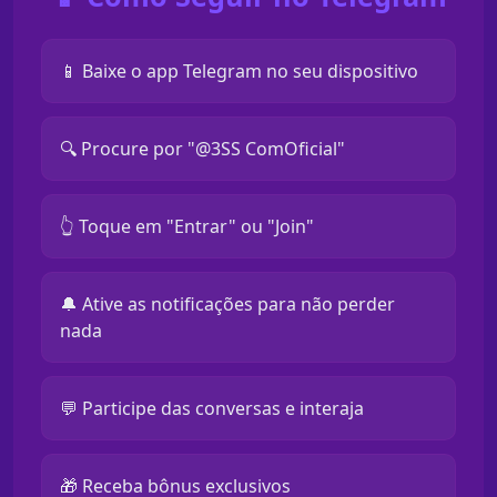
📱 Baixe o app Telegram no seu dispositivo
🔍 Procure por "@3SS ComOficial"
👆 Toque em "Entrar" ou "Join"
🔔 Ative as notificações para não perder
nada
💬 Participe das conversas e interaja
🎁 Receba bônus exclusivos