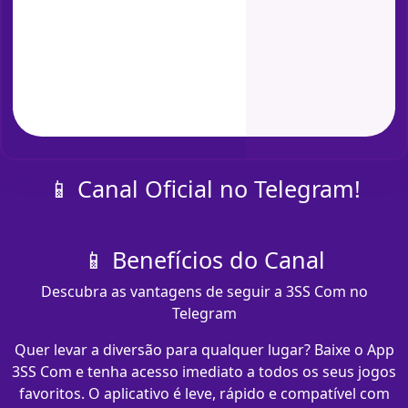
📱 Canal Oficial no Telegram!
📱 Benefícios do Canal
Descubra as vantagens de seguir a 3SS Com no
Telegram
Quer levar a diversão para qualquer lugar? Baixe o App
3SS Com e tenha acesso imediato a todos os seus jogos
favoritos. O aplicativo é leve, rápido e compatível com