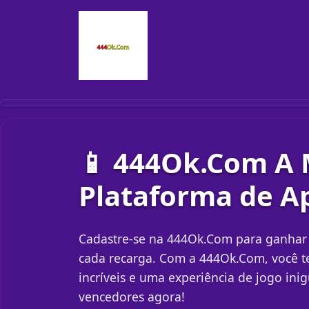
📱 444Ok.Com A 
Plataforma de A
Cadastre-se na 444Ok.Com para ganhar
cada recarga. Com a 444Ok.Com, você 
incríveis e uma experiência de jogo inig
vencedores agora!