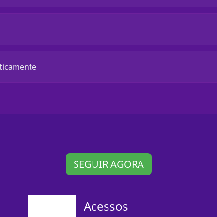
a
aticamente
SEGUIR AGORA
Acessos