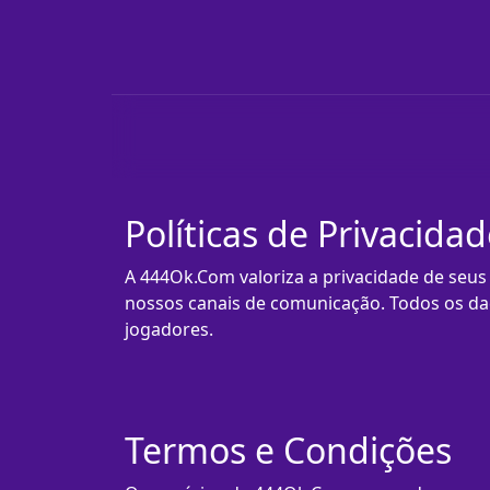
Políticas de Privacida
A 444Ok.Com valoriza a privacidade de seu
nossos canais de comunicação. Todos os dad
jogadores.
Termos e Condições