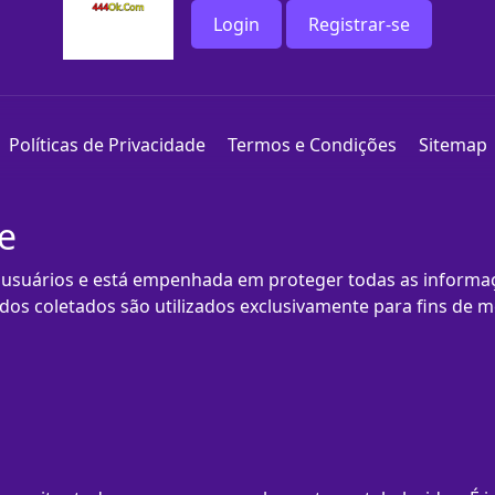
Login
Registrar-se
Políticas de Privacidade
Termos e Condições
Sitemap
de
s usuários e está empenhada em proteger todas as informa
os coletados são utilizados exclusivamente para fins de m