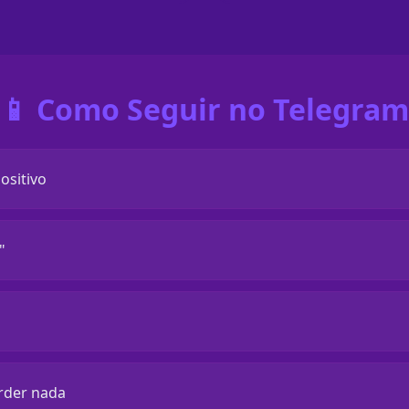
📱 Como Seguir no Telegram
ositivo
"
erder nada