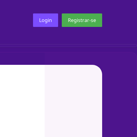
Login
Registrar-se