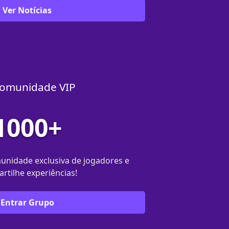
Ver Notícias
Comunidade VIP
1000+
unidade exclusiva de jogadores e
rtilhe experiências!
Entrar Grupo