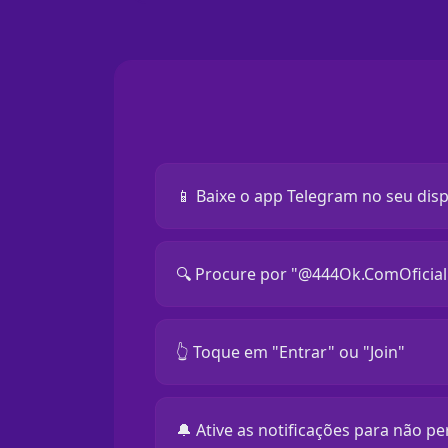
📱 Baixe o app Telegram no seu disp
🔍 Procure por "@444Ok.ComOficial
👆 Toque em "Entrar" ou "Join"
🔔 Ative as notificações para não p