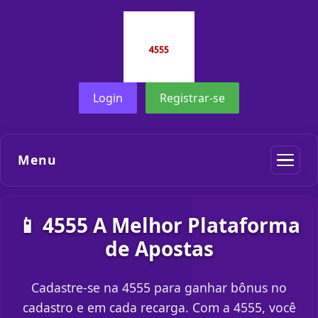
Login
Registrar-se
Menu
📱 4555 A Melhor Plataforma
de Apostas
Cadastre-se na 4555 para ganhar bônus no
cadastro e em cada recarga. Com a 4555, você