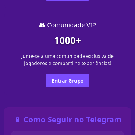
👥 Comunidade VIP
1000+
Junte-se a uma comunidade exclusiva de
jogadores e compartilhe experiências!
Entrar Grupo
📱 Como Seguir no Telegram