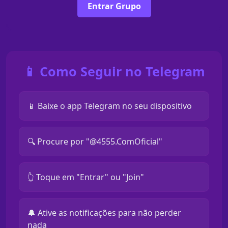
Entrar Grupo
📱 Como Seguir no Telegram
📱 Baixe o app Telegram no seu dispositivo
🔍 Procure por "@4555.ComOficial"
👆 Toque em "Entrar" ou "Join"
🔔 Ative as notificações para não perder
nada