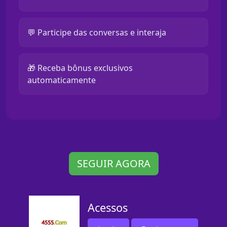
💬 Participe das conversas e interaja
🎁 Receba bônus exclusivos
automaticamente
SEGUIR AGORA
Acessos