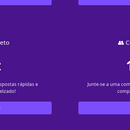
reto
👥 
t
espostas rápidas e
Junte-se a uma com
lizado!
compa
e