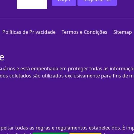
Políticas de Privacidade
Termos e Condições
Sitemap
de
usuários e está empenhada em proteger todas as informaçõ
os coletados são utilizados exclusivamente para fins de m
eitar todas as regras e regulamentos estabelecidos. É imp