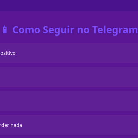
📱 Como Seguir no Telegram
ositivo
erder nada