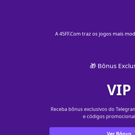
A 45FF.Com traz os jogos mais mo
🎁 Bônus Exclu
VIP
Receba bônus exclusivos do Telegra
e códigos promocionai
Ver Bônus