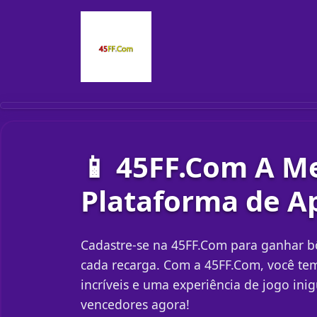
📱 45FF.Com A M
Plataforma de A
Cadastre-se na 45FF.Com para ganhar b
cada recarga. Com a 45FF.Com, você te
incríveis e uma experiência de jogo inig
vencedores agora!