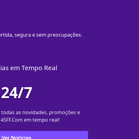
rtida, segura e sem preocupações.
cias em Tempo Real
24/7
e todas as novidades, promoções e
 45FF.Com em tempo real!
Ver Notícias