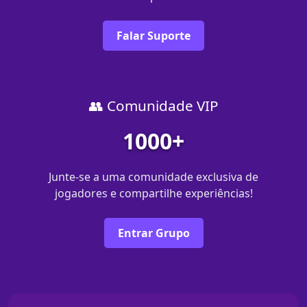
Falar Suporte
👥 Comunidade VIP
1000+
Junte-se a uma comunidade exclusiva de
jogadores e compartilhe experiências!
Entrar Grupo