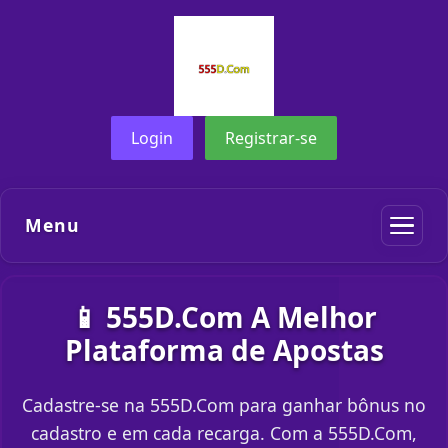
Login
Registrar-se
Menu
📱 555D.Com A Melhor
Plataforma de Apostas
Cadastre-se na 555D.Com para ganhar bônus no
cadastro e em cada recarga. Com a 555D.Com,