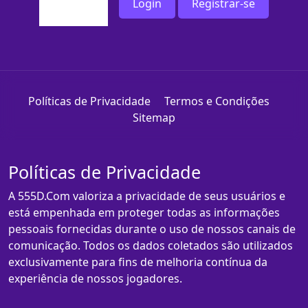
Login
Registrar-se
Políticas de Privacidade
Termos e Condições
Sitemap
Políticas de Privacidade
A 555D.Com valoriza a privacidade de seus usuários e
está empenhada em proteger todas as informações
pessoais fornecidas durante o uso de nossos canais de
comunicação. Todos os dados coletados são utilizados
exclusivamente para fins de melhoria contínua da
experiência de nossos jogadores.