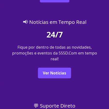
📢 Notícias em Tempo Real
24/7
Fique por dentro de todas as novidades,
promoções e eventos da 555D.Com em tempo
real!
Ver Notícias
💬 Suporte Direto