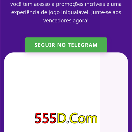
você tem acesso a promoções incríveis e uma
experiência de jogo inigualável. Junte-se aos
vencedores agora!
SEGUIR NO TELEGRAM