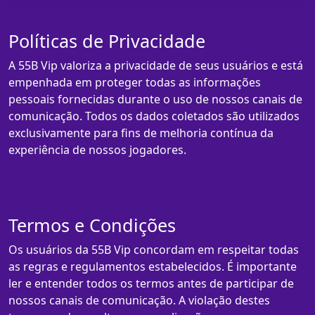
Políticas de Privacidade
A 55B Vip valoriza a privacidade de seus usuários e está
empenhada em proteger todas as informações
pessoais fornecidas durante o uso de nossos canais de
comunicação. Todos os dados coletados são utilizados
exclusivamente para fins de melhoria contínua da
experiência de nossos jogadores.
Termos e Condições
Os usuários da 55B Vip concordam em respeitar todas
as regras e regulamentos estabelecidos. É importante
ler e entender todos os termos antes de participar de
nossos canais de comunicação. A violação destes