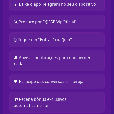
📱 Baixe o app Telegram no seu dispositivo
🔍 Procure por "@55B VipOficial"
👆 Toque em "Entrar" ou "Join"
🔔 Ative as notificações para não perder
nada
💬 Participe das conversas e interaja
🎁 Receba bônus exclusivos
automaticamente