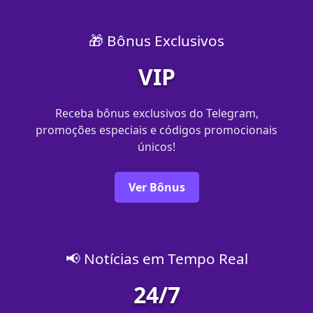
🎁 Bônus Exclusivos
VIP
Receba bônus exclusivos do Telegram,
promoções especiais e códigos promocionais
únicos!
Ver Bônus
📢 Notícias em Tempo Real
24/7