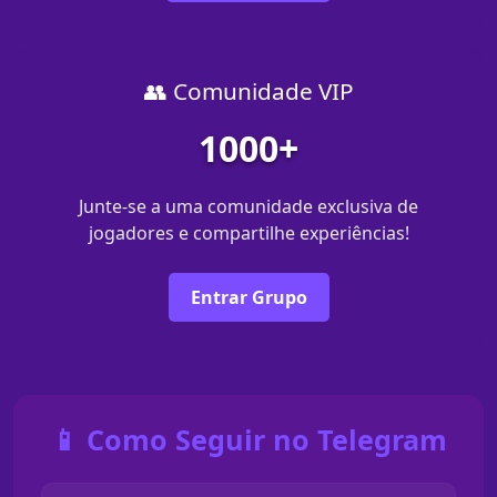
👥 Comunidade VIP
1000+
Junte-se a uma comunidade exclusiva de
jogadores e compartilhe experiências!
Entrar Grupo
📱 Como Seguir no Telegram