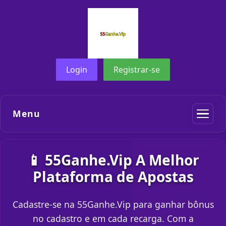
Login
Registrar-se
Menu
📱 55Ganhe.Vip A Melhor
Plataforma de Apostas
Cadastre-se na 55Ganhe.Vip para ganhar bônus
no cadastro e em cada recarga. Com a