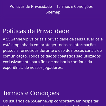
Políticas de Privacidade
Termos e Condições
Sitemap
Políticas de Privacidade
A 55Ganhe.Vip valoriza a privacidade de seus usuários e
está empenhada em proteger todas as informações
pessoais fornecidas durante o uso de nossos canais de
comunicação. Todos os dados coletados são utilizados
exclusivamente para fins de melhoria contínua da
experiência de nossos jogadores.
Termos e Condições
Os usuários da 55Ganhe.Vip concordam em respeitar