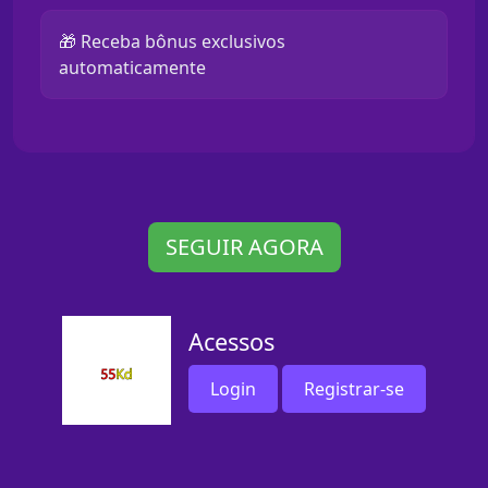
🎁 Receba bônus exclusivos
automaticamente
SEGUIR AGORA
Acessos
Login
Registrar-se