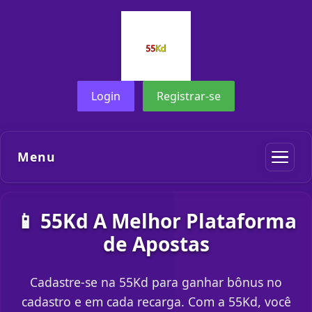
Login
Registrar-se
Menu
📱 55Kd A Melhor Plataforma
de Apostas
Cadastre-se na 55Kd para ganhar bônus no
cadastro e em cada recarga. Com a 55Kd, você