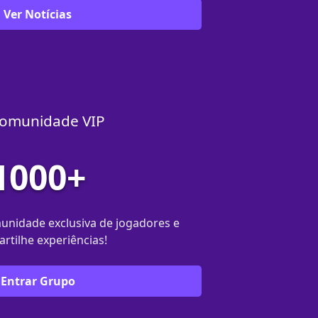
Ver Notícias
Comunidade VIP
1000+
unidade exclusiva de jogadores e
rtilhe experiências!
Entrar Grupo