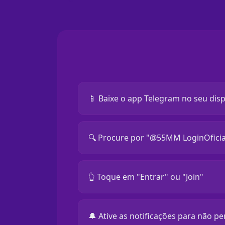
📱 Baixe o app Telegram no seu disp
🔍 Procure por "@55MM LoginOficia
👆 Toque em "Entrar" ou "Join"
🔔 Ative as notificações para não p