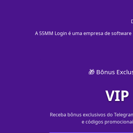
A 55MM Login é uma empresa de software q
🎁 Bônus Exclu
VIP
Receba bônus exclusivos do Telegra
e códigos promocionai