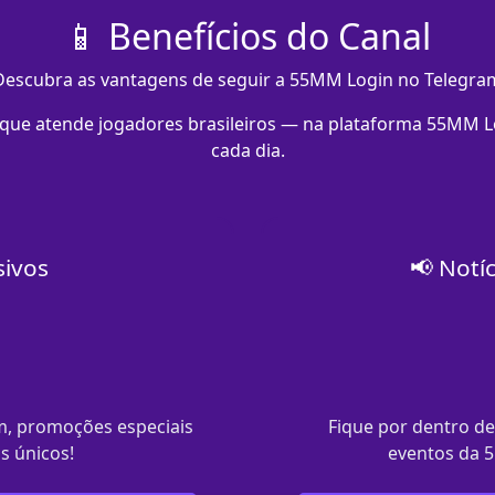
📱 Benefícios do Canal
Descubra as vantagens de seguir a 55MM Login no Telegra
ue atende jogadores brasileiros — na plataforma 55MM Log
cada dia.
sivos
📢 Notí
m, promoções especiais
Fique por dentro d
s únicos!
eventos da 