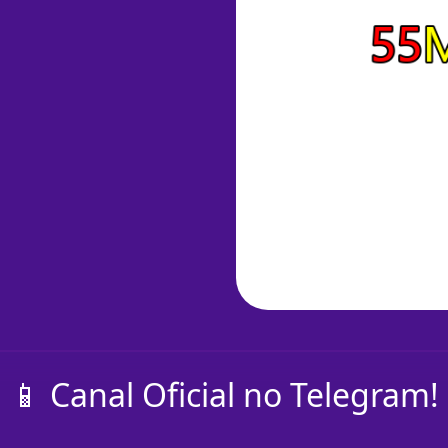
📱 Canal Oficial no Telegram!