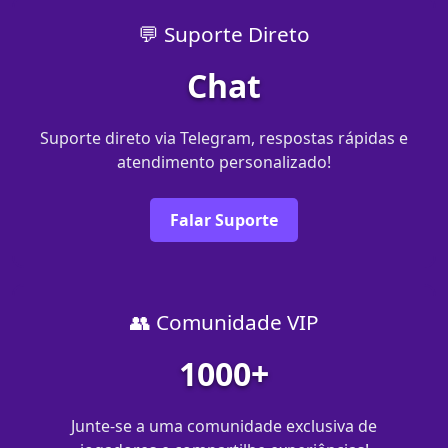
💬 Suporte Direto
Chat
Suporte direto via Telegram, respostas rápidas e
atendimento personalizado!
Falar Suporte
👥 Comunidade VIP
1000+
Junte-se a uma comunidade exclusiva de