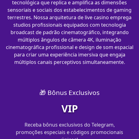
tecnológica que replica e amplifica as dimensões
sensoriais e sociais dos estabelecimentos de gaming
terrestres. Nossa arquitetura de live casino emprega
studios profissionais equipados com tecnologia
broadcast de padrão cinematográfico, integrando
múltiplos ângulos de câmera 4K, iluminação
cinematográfica profissional e design de som espacial
para criar uma experiência imersiva que engaja
múltiplos canais perceptivos simultaneamente.
🎁 Bônus Exclusivos
VIP
Receba bônus exclusivos do Telegram,
promoções especiais e códigos promocionais