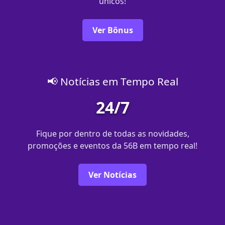
únicos!
Ver Bônus
📢 Notícias em Tempo Real
24/7
Fique por dentro de todas as novidades,
promoções e eventos da 56B em tempo real!
Ver Notícias