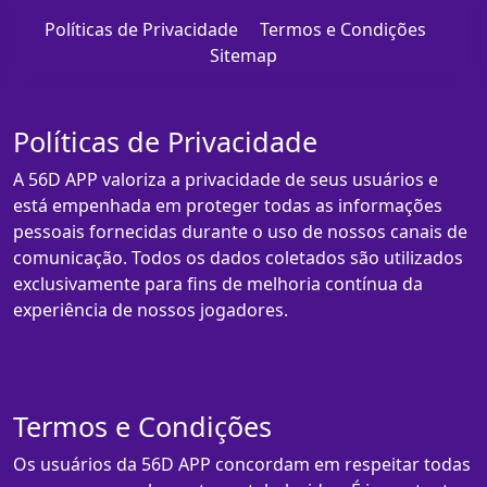
Políticas de Privacidade
Termos e Condições
Sitemap
Políticas de Privacidade
A 56D APP valoriza a privacidade de seus usuários e
está empenhada em proteger todas as informações
pessoais fornecidas durante o uso de nossos canais de
comunicação. Todos os dados coletados são utilizados
exclusivamente para fins de melhoria contínua da
experiência de nossos jogadores.
Termos e Condições
Os usuários da 56D APP concordam em respeitar todas