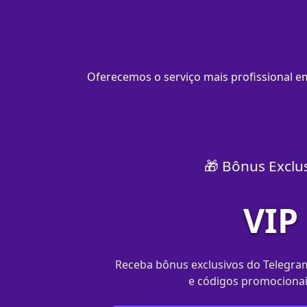
Oferecemos o serviço mais profissional em
🎁 Bônus Exclu
VIP
Receba bônus exclusivos do Telegra
e códigos promocionai