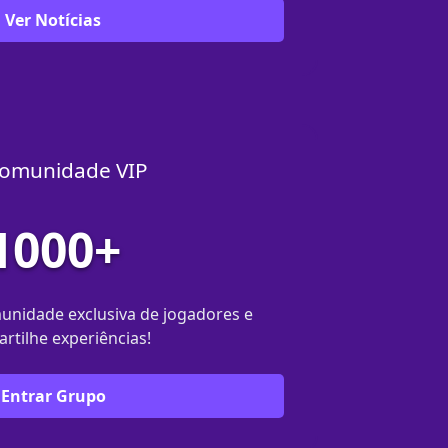
Ver Notícias
Comunidade VIP
1000+
unidade exclusiva de jogadores e
rtilhe experiências!
Entrar Grupo