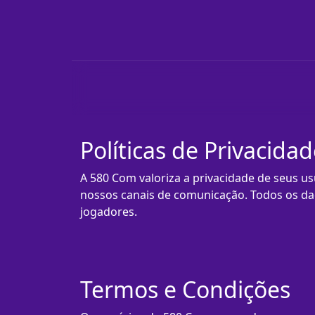
Políticas de Privacida
A 580 Com valoriza a privacidade de seus u
nossos canais de comunicação. Todos os dad
jogadores.
Termos e Condições