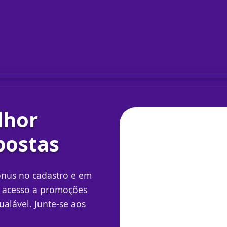
lhor
postas
ônus no cadastro e em
m acesso a promoções
ualável. Junte-se aos