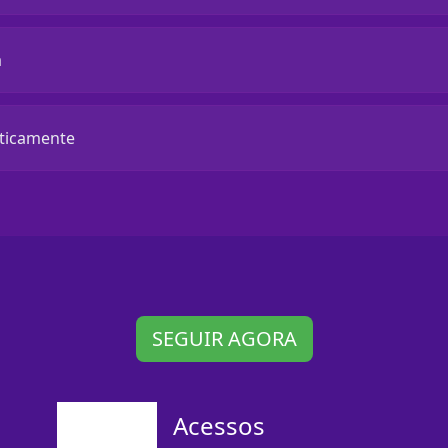
a
aticamente
SEGUIR AGORA
Acessos