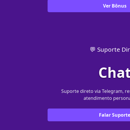
Ver Bônus
💬 Suporte Di
Cha
Suporte direto via Telegram, r
atendimento persona
Falar Suport