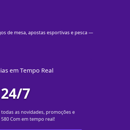
ogos de mesa, apostas esportivas e pesca —
cias em Tempo Real
24/7
e todas as novidades, promoções e
 580 Com em tempo real!