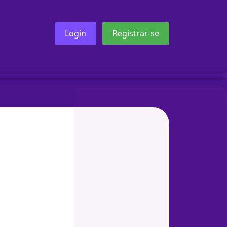
Login
Registrar-se