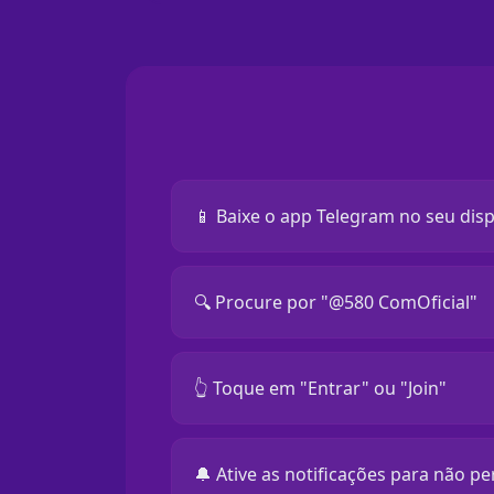
📱 Baixe o app Telegram no seu disp
🔍 Procure por "@580 ComOficial"
👆 Toque em "Entrar" ou "Join"
🔔 Ative as notificações para não p