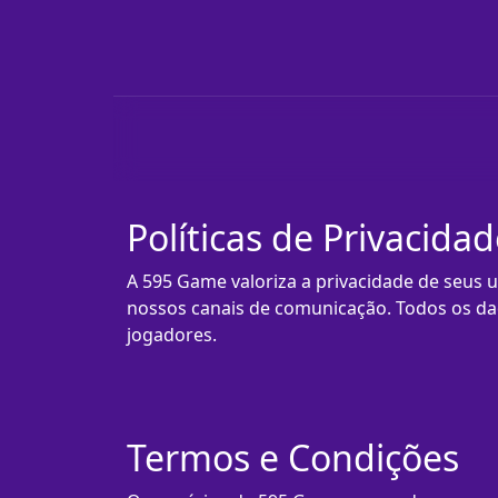
Políticas de Privacida
A 595 Game valoriza a privacidade de seus
nossos canais de comunicação. Todos os dad
jogadores.
Termos e Condições