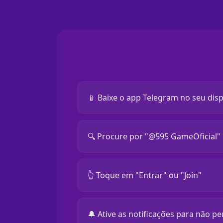
📱 Baixe o app Telegram no seu disp
🔍 Procure por "@595 GameOficial"
👆 Toque em "Entrar" ou "Join"
🔔 Ative as notificações para não p