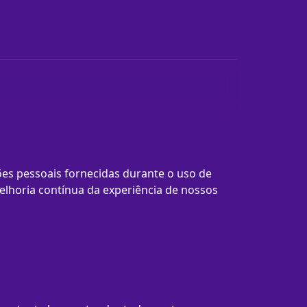
es pessoais fornecidas durante o uso de
elhoria contínua da experiência de nossos