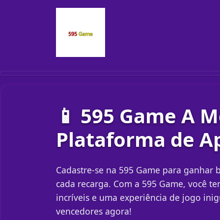
📱 595 Game A M
Plataforma de A
Cadastre-se na 595 Game para ganhar 
cada recarga. Com a 595 Game, você t
incríveis e uma experiência de jogo inig
vencedores agora!