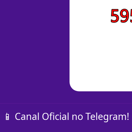
📱 Canal Oficial no Telegram!