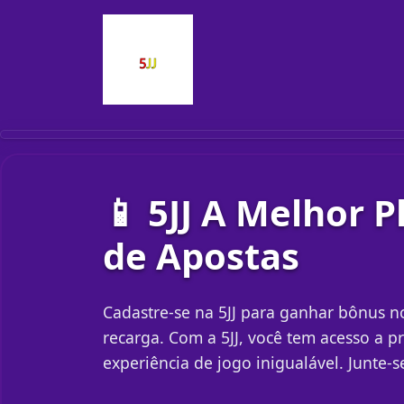
📱 5JJ A Melhor 
de Apostas
Cadastre-se na 5JJ para ganhar bônus n
recarga. Com a 5JJ, você tem acesso a p
experiência de jogo inigualável. Junte-