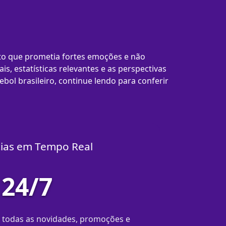
to que prometia fortes emoções e não
s, estatísticas relevantes e as perspectivas
ol brasileiro, continue lendo para conferir
cias em Tempo Real
24/7
e todas as novidades, promoções e