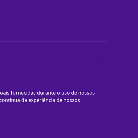
soais fornecidas durante o uso de nossos
 contínua da experiência de nossos