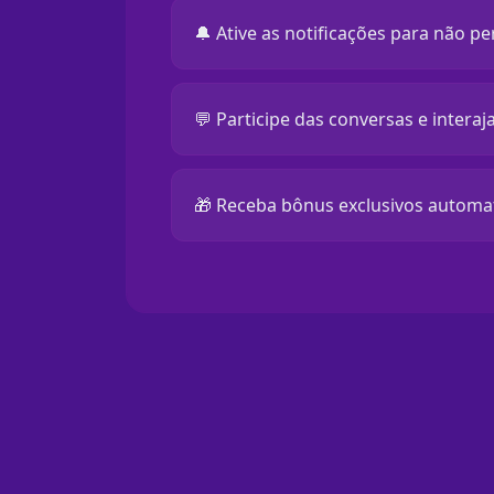
🔔 Ative as notificações para não p
💬 Participe das conversas e interaj
🎁 Receba bônus exclusivos autom