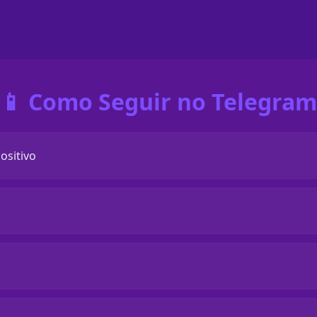
📱 Como Seguir no Telegram
ositivo