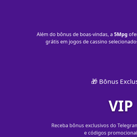
Além do bônus de boas-vindas, a
5Mpg
ofe
grátis em jogos de cassino selecionado
🎁 Bônus Exclu
VIP
Receba bônus exclusivos do Telegra
e códigos promocionai