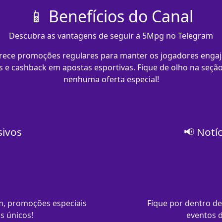
📱 Benefícios do Canal
Descubra as vantagens de seguir a 5Mpg no Telegram
rece promoções regulares para manter os jogadores engaja
s e cashback em apostas esportivas. Fique de olho na seç
nenhuma oferta especial!
sivos
📢 Notí
m, promoções especiais
Fique por dentro d
s únicos!
eventos 