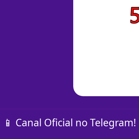
📱 Canal Oficial no Telegram!