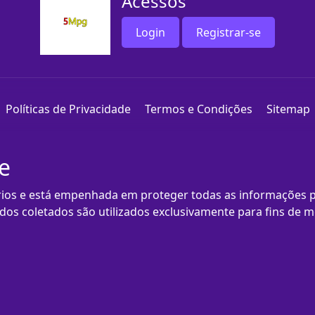
Acessos
Login
Registrar-se
Políticas de Privacidade
Termos e Condições
Sitemap
de
ários e está empenhada em proteger todas as informações p
os coletados são utilizados exclusivamente para fins de m