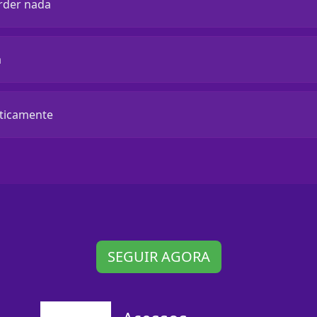
erder nada
a
aticamente
SEGUIR AGORA