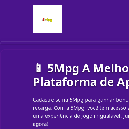
📱 5Mpg A Melho
Plataforma de A
Cadastre-se na 5Mpg para ganhar bônu
recarga. Com a 5Mpg, você tem acesso a
uma experiência de jogo inigualável. J
agora!