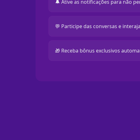
🔔 Ative as notificações para não p
💬 Participe das conversas e interaj
🎁 Receba bônus exclusivos autom