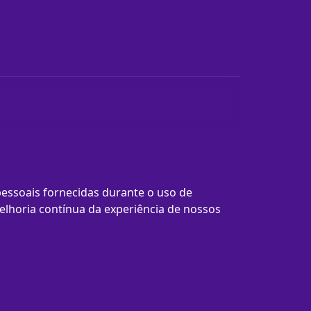
essoais fornecidas durante o uso de
elhoria contínua da experiência de nossos