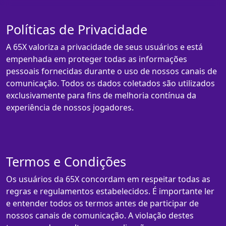
Políticas de Privacidade
A 65X valoriza a privacidade de seus usuários e está
empenhada em proteger todas as informações
pessoais fornecidas durante o uso de nossos canais de
comunicação. Todos os dados coletados são utilizados
exclusivamente para fins de melhoria contínua da
experiência de nossos jogadores.
Termos e Condições
Os usuários da 65X concordam em respeitar todas as
regras e regulamentos estabelecidos. É importante ler
e entender todos os termos antes de participar de
nossos canais de comunicação. A violação destes