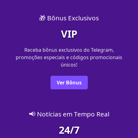
🎁 Bônus Exclusivos
VIP
Receba bônus exclusivos do Telegram,
promoções especiais e códigos promocionais
únicos!
Ver Bônus
📢 Notícias em Tempo Real
24/7