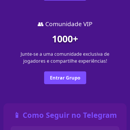
👥 Comunidade VIP
1000+
Junte-se a uma comunidade exclusiva de
jogadores e compartilhe experiências!
Entrar Grupo
📱 Como Seguir no Telegram