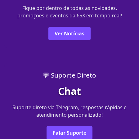
Fique por dentro de todas as novidades,
promoções e eventos da 65X em tempo real!
Ver Notícias
💬 Suporte Direto
Chat
Suporte direto via Telegram, respostas rápidas e
atendimento personalizado!
Falar Suporte