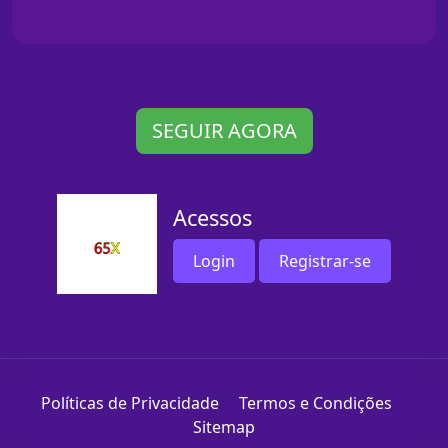
SEGUIR AGORA
Acessos
Login
Registrar-se
Políticas de Privacidade
Termos e Condições
Sitemap