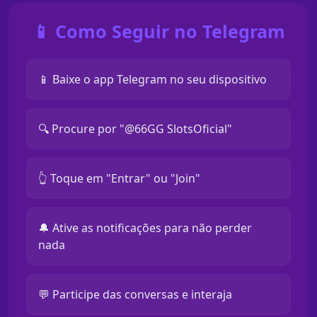
📱 Como Seguir no Telegram
📱 Baixe o app Telegram no seu dispositivo
🔍 Procure por "@66GG SlotsOficial"
👆 Toque em "Entrar" ou "Join"
🔔 Ative as notificações para não perder
nada
💬 Participe das conversas e interaja