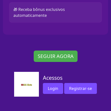
🎁 Receba bônus exclusivos
automaticamente
SEGUIR AGORA
Acessos
Login
Registrar-se