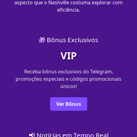
aspecto que o Nashville costuma explorar com
eficiência.
🎁 Bônus Exclusivos
VIP
Receba bônus exclusivos do Telegram,
promoções especiais e códigos promocionais
únicos!
Ver Bônus
📢 Notícias em Tempo Real