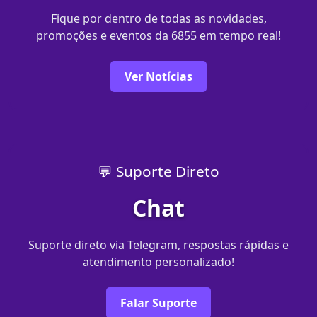
Fique por dentro de todas as novidades,
promoções e eventos da 6855 em tempo real!
Ver Notícias
💬 Suporte Direto
Chat
Suporte direto via Telegram, respostas rápidas e
atendimento personalizado!
Falar Suporte