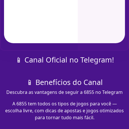
📱 Canal Oficial no Telegram!
📱 Benefícios do Canal
Descubra as vantagens de seguir a 6855 no Telegram
A 6855 tem todos os tipos de jogos para você —
escolha livre, com dicas de apostas e jogos otimizados
para tornar tudo mais fácil.