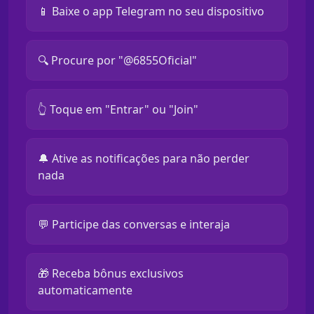
📱 Baixe o app Telegram no seu dispositivo
🔍 Procure por "@6855Oficial"
👆 Toque em "Entrar" ou "Join"
🔔 Ative as notificações para não perder
nada
💬 Participe das conversas e interaja
🎁 Receba bônus exclusivos
automaticamente