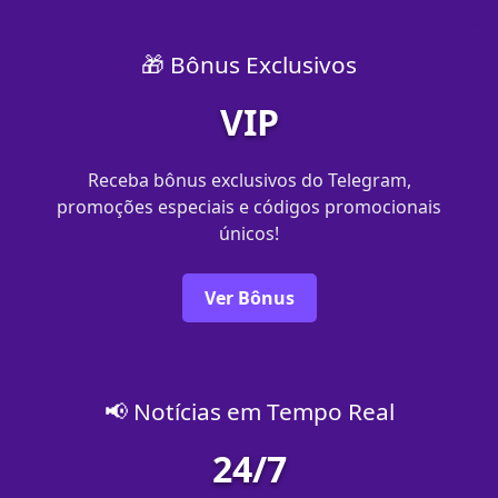
🎁 Bônus Exclusivos
VIP
Receba bônus exclusivos do Telegram,
promoções especiais e códigos promocionais
únicos!
Ver Bônus
📢 Notícias em Tempo Real
24/7