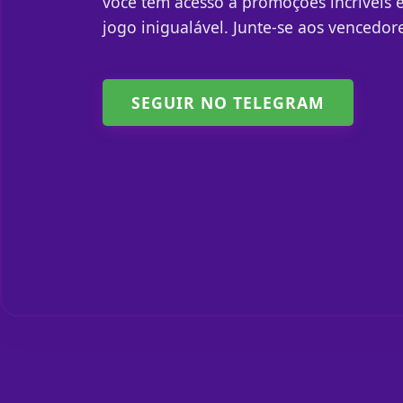
você tem acesso a promoções incríveis 
jogo inigualável. Junte-se aos vencedor
SEGUIR NO TELEGRAM