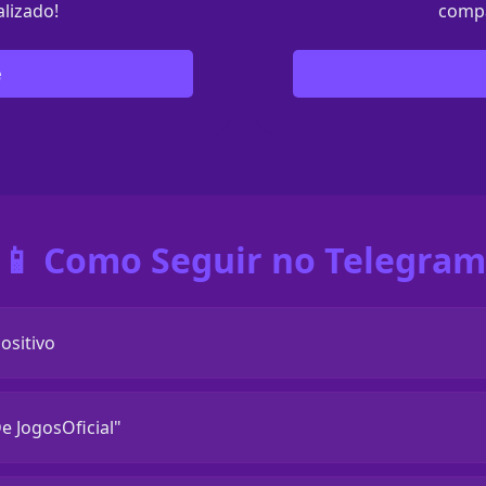
lizado!
compa
e
📱 Como Seguir no Telegram
ositivo
 JogosOficial"