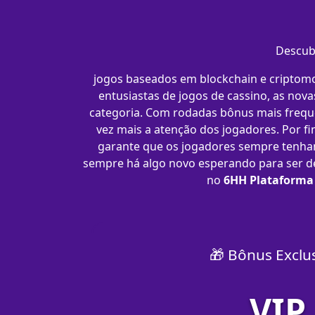
Descub
jogos baseados em blockchain e criptom
entusiastas de jogos de cassino, as no
categoria. Com rodadas bônus mais freque
vez mais a atenção dos jogadores. Por f
garante que os jogadores sempre tenha
sempre há algo novo esperando para ser des
no
6HH Plataforma 
🎁 Bônus Exclu
VIP