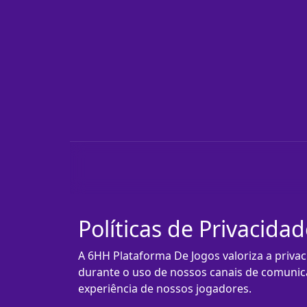
Políticas de Privacida
A 6HH Plataforma De Jogos valoriza a priv
durante o uso de nossos canais de comunica
experiência de nossos jogadores.