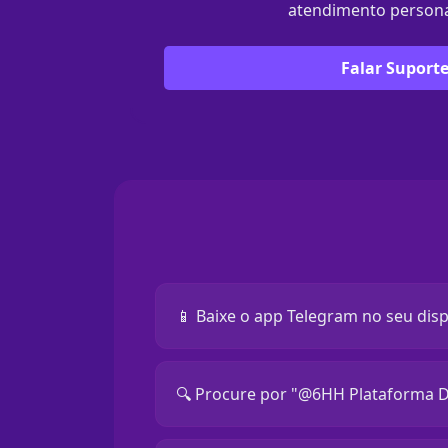
atendimento persona
Falar Suport
📱 Baixe o app Telegram no seu disp
🔍 Procure por "@6HH Plataforma De