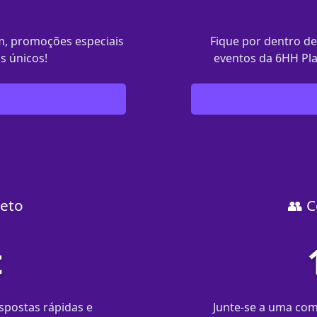
m, promoções especiais
Fique por dentro d
s únicos!
eventos da 6HH Pl
reto
👥 
t
espostas rápidas e
Junte-se a uma com