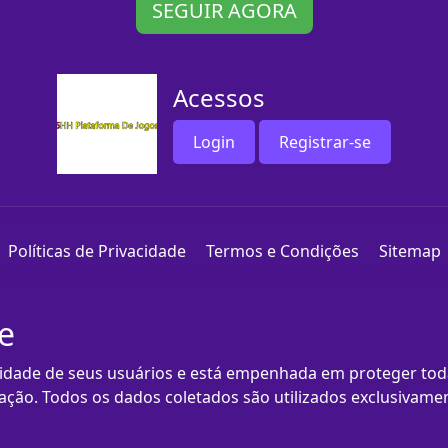
SEGUIR AGORA
Acessos
Login
Registrar-se
Políticas de Privacidade
Termos e Condições
Sitemap
de
acidade de seus usuários e está empenhada em proteger tod
ção. Todos os dados coletados são utilizados exclusivamen