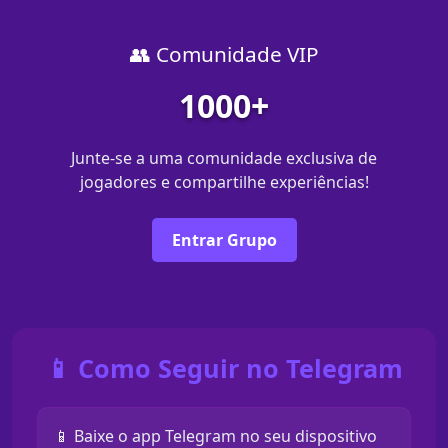
👥 Comunidade VIP
1000+
Junte-se a uma comunidade exclusiva de
jogadores e compartilhe experiências!
Entrar Grupo
📱 Como Seguir no Telegram
📱 Baixe o app Telegram no seu dispositivo