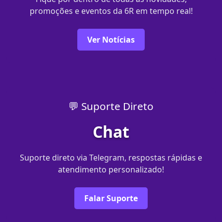
promoções e eventos da 6R em tempo real!
Ver Notícias
💬 Suporte Direto
Chat
Suporte direto via Telegram, respostas rápidas e
atendimento personalizado!
Falar Suporte