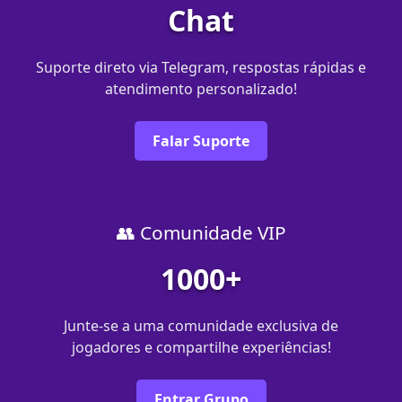
Chat
Suporte direto via Telegram, respostas rápidas e
atendimento personalizado!
Falar Suporte
👥 Comunidade VIP
1000+
Junte-se a uma comunidade exclusiva de
jogadores e compartilhe experiências!
Entrar Grupo