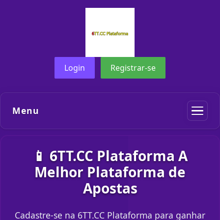
Login
Registrar-se
Menu
📱 6TT.CC Plataforma A
Melhor Plataforma de
Apostas
Cadastre-se na 6TT.CC Plataforma para ganhar