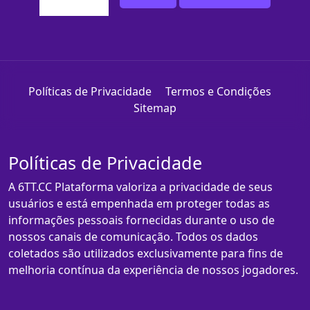
Políticas de Privacidade
Termos e Condições
Sitemap
Políticas de Privacidade
A 6TT.CC Plataforma valoriza a privacidade de seus
usuários e está empenhada em proteger todas as
informações pessoais fornecidas durante o uso de
nossos canais de comunicação. Todos os dados
coletados são utilizados exclusivamente para fins de
melhoria contínua da experiência de nossos jogadores.