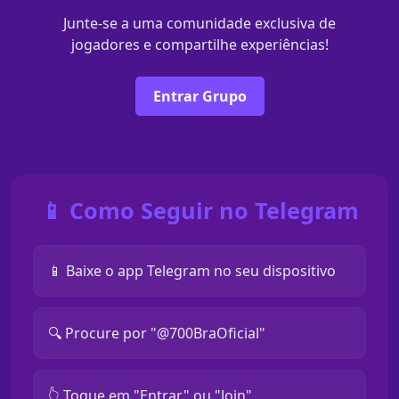
Junte-se a uma comunidade exclusiva de
jogadores e compartilhe experiências!
Entrar Grupo
📱 Como Seguir no Telegram
📱 Baixe o app Telegram no seu dispositivo
🔍 Procure por "@700BraOficial"
👆 Toque em "Entrar" ou "Join"