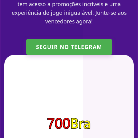
tem acesso a promoções incríveis e uma
experiência de jogo inigualável. Junte-se aos
vencedores agora!
SEGUIR NO TELEGRAM