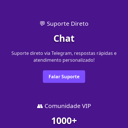
💬 Suporte Direto
Chat
Suporte direto via Telegram, respostas rápidas e
atendimento personalizado!
Falar Suporte
👥 Comunidade VIP
1000+