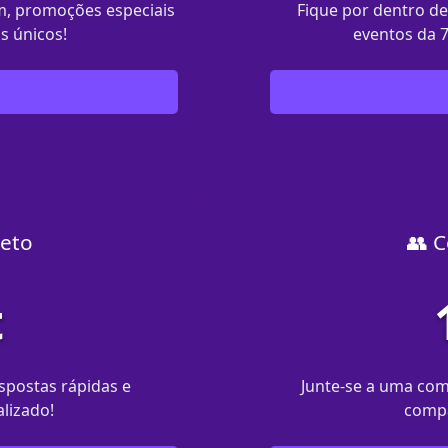
m, promoções especiais
Fique por dentro d
s únicos!
eventos da 
reto
👥 
t
espostas rápidas e
Junte-se a uma com
lizado!
compa