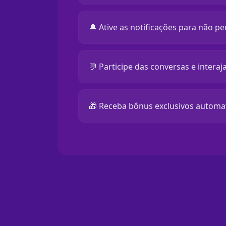
🔔 Ative as notificações para não p
💬 Participe das conversas e interaj
🎁 Receba bônus exclusivos autom