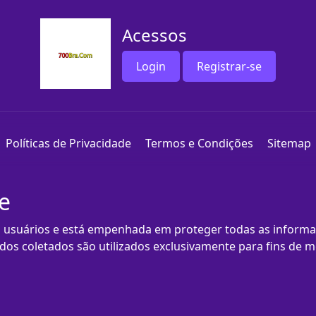
Acessos
Login
Registrar-se
Políticas de Privacidade
Termos e Condições
Sitemap
de
us usuários e está empenhada em proteger todas as informa
os coletados são utilizados exclusivamente para fins de m