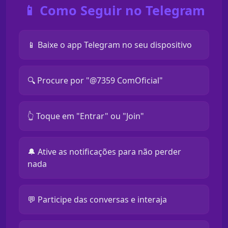
📱 Como Seguir no Telegram
📱 Baixe o app Telegram no seu dispositivo
🔍 Procure por "@7359 ComOficial"
👆 Toque em "Entrar" ou "Join"
🔔 Ative as notificações para não perder
nada
💬 Participe das conversas e interaja