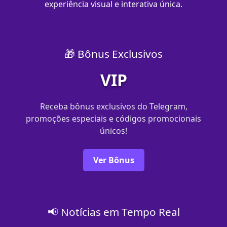
experiência visual e interativa única.
🎁 Bônus Exclusivos
VIP
Receba bônus exclusivos do Telegram,
promoções especiais e códigos promocionais
únicos!
Ver Bônus
📢 Notícias em Tempo Real