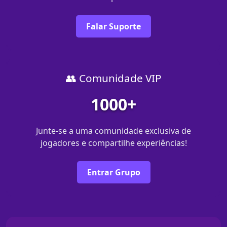
Falar Suporte
👥 Comunidade VIP
1000+
Junte-se a uma comunidade exclusiva de
jogadores e compartilhe experiências!
Entrar Grupo