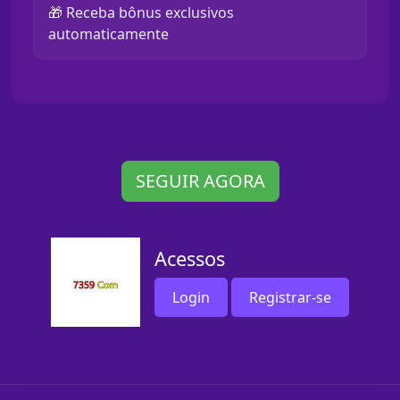
🎁 Receba bônus exclusivos
automaticamente
SEGUIR AGORA
Acessos
Login
Registrar-se