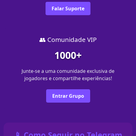
Falar Suporte
👥 Comunidade VIP
1000+
Junte-se a uma comunidade exclusiva de
jogadores e compartilhe experiências!
Entrar Grupo
📱 Como Seguir no Telegram