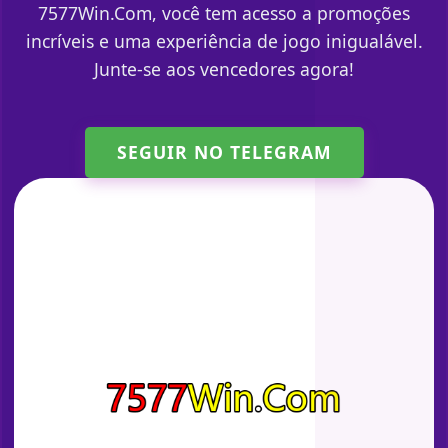
7577Win.Com, você tem acesso a promoções
incríveis e uma experiência de jogo inigualável.
Junte-se aos vencedores agora!
SEGUIR NO TELEGRAM