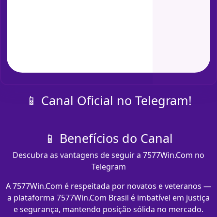
📱 Canal Oficial no Telegram!
📱 Benefícios do Canal
Descubra as vantagens de seguir a 7577Win.Com no
Telegram
A 7577Win.Com é respeitada por novatos e veteranos —
a plataforma 7577Win.Com Brasil é imbatível em justiça
e segurança, mantendo posição sólida no mercado.