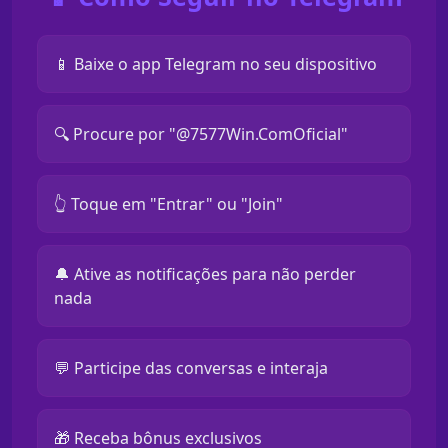
📱 Baixe o app Telegram no seu dispositivo
🔍 Procure por "@7577Win.ComOficial"
👆 Toque em "Entrar" ou "Join"
🔔 Ative as notificações para não perder
nada
💬 Participe das conversas e interaja
🎁 Receba bônus exclusivos