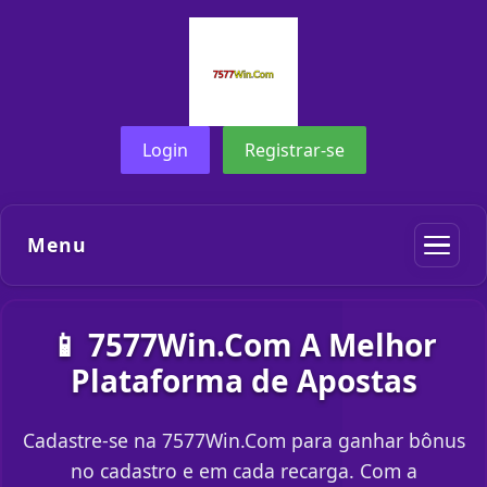
Login
Registrar-se
Menu
📱 7577Win.Com A Melhor
Plataforma de Apostas
Cadastre-se na 7577Win.Com para ganhar bônus
no cadastro e em cada recarga. Com a