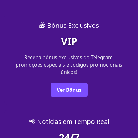
🎁 Bônus Exclusivos
VIP
Receba bônus exclusivos do Telegram,
promoções especiais e códigos promocionais
únicos!
Ver Bônus
📢 Notícias em Tempo Real
24/7