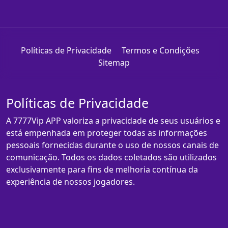
Políticas de Privacidade
Termos e Condições
Sitemap
Políticas de Privacidade
A 7777Vip APP valoriza a privacidade de seus usuários e
está empenhada em proteger todas as informações
pessoais fornecidas durante o uso de nossos canais de
comunicação. Todos os dados coletados são utilizados
exclusivamente para fins de melhoria contínua da
experiência de nossos jogadores.