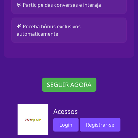
💬 Participe das conversas e interaja
🎁 Receba bônus exclusivos
automaticamente
SEGUIR AGORA
Acessos
Login
Registrar-se