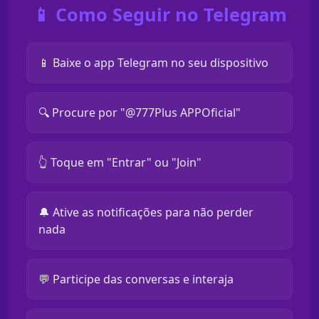
📱 Como Seguir no Telegram
📱 Baixe o app Telegram no seu dispositivo
🔍 Procure por "@777Plus APPOficial"
👆 Toque em "Entrar" ou "Join"
🔔 Ative as notificações para não perder
nada
💬 Participe das conversas e interaja