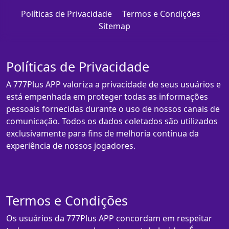
Políticas de Privacidade
Termos e Condições
Sitemap
Políticas de Privacidade
A 777Plus APP valoriza a privacidade de seus usuários e
está empenhada em proteger todas as informações
pessoais fornecidas durante o uso de nossos canais de
comunicação. Todos os dados coletados são utilizados
exclusivamente para fins de melhoria contínua da
experiência de nossos jogadores.
Termos e Condições
Os usuários da 777Plus APP concordam em respeitar