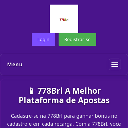
Login
Registrar-se
Menu
📱 778Brl A Melhor
Plataforma de Apostas
Cadastre-se na 778Brl para ganhar bônus no
cadastro e em cada recarga. Com a 778Brl, você