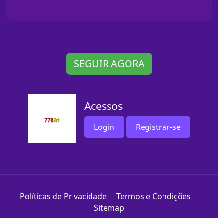
SEGUIR AGORA
Acessos
Login
Registrar-se
Políticas de Privacidade
Termos e Condições
Sitemap