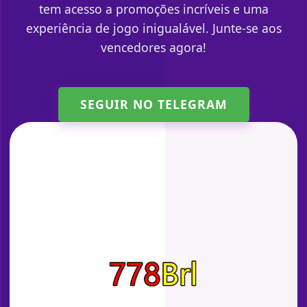
tem acesso a promoções incríveis e uma
experiência de jogo inigualável. Junte-se aos
vencedores agora!
SEGUIR NO TELEGRAM