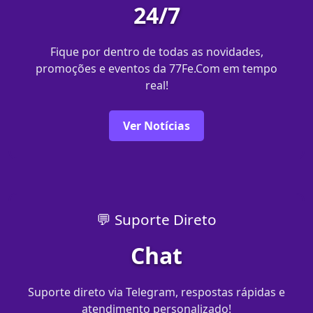
24/7
Fique por dentro de todas as novidades,
promoções e eventos da 77Fe.Com em tempo
real!
Ver Notícias
💬 Suporte Direto
Chat
Suporte direto via Telegram, respostas rápidas e
atendimento personalizado!