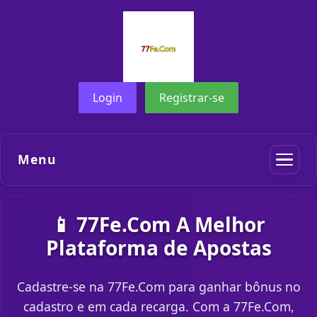
Login
Registrar-se
Menu
📱 77Fe.Com A Melhor
Plataforma de Apostas
Cadastre-se na 77Fe.Com para ganhar bônus no
cadastro e em cada recarga. Com a 77Fe.Com,