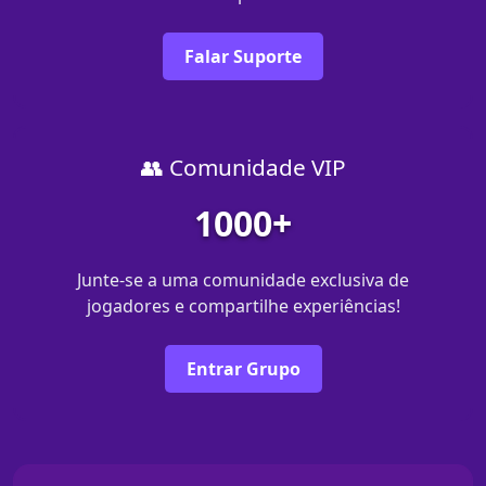
Falar Suporte
👥 Comunidade VIP
1000+
Junte-se a uma comunidade exclusiva de
jogadores e compartilhe experiências!
Entrar Grupo