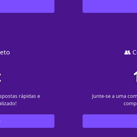
reto
👥 
t
espostas rápidas e
Junte-se a uma com
lizado!
compa
e