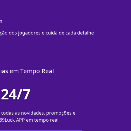
m
ção dos jogadores e cuida de cada detalhe
cias em Tempo Real
24/7
e todas as novidades, promoções e
89Luck APP em tempo real!