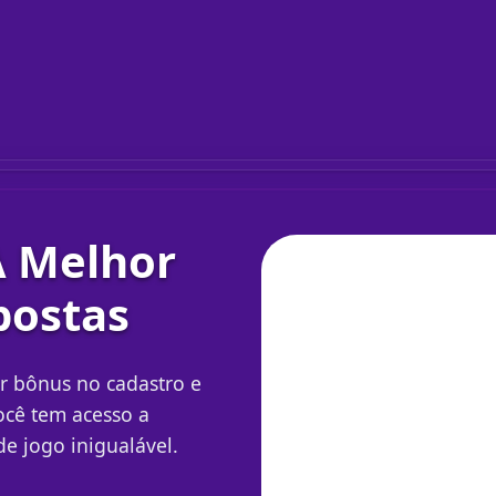
A Melhor
postas
r bônus no cadastro e
ocê tem acesso a
e jogo inigualável.