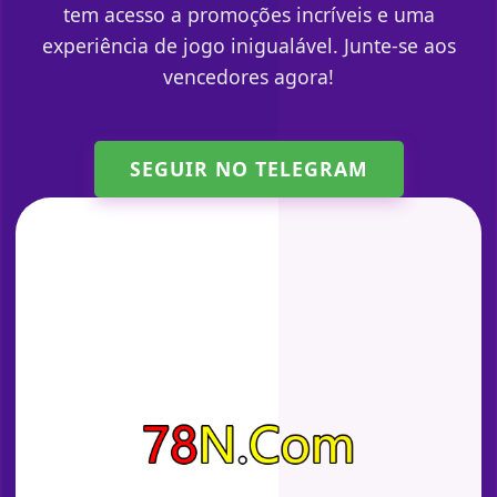
tem acesso a promoções incríveis e uma
experiência de jogo inigualável. Junte-se aos
vencedores agora!
SEGUIR NO TELEGRAM