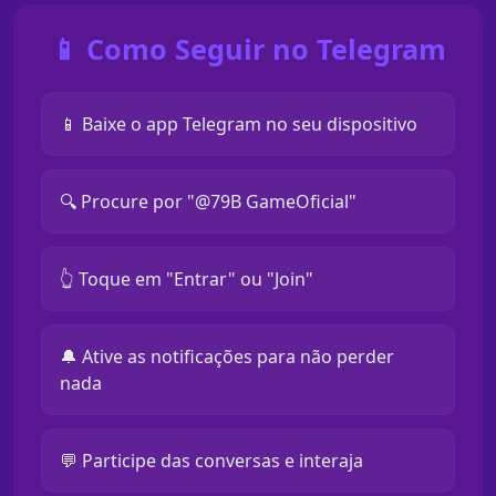
📱 Como Seguir no Telegram
📱 Baixe o app Telegram no seu dispositivo
🔍 Procure por "@79B GameOficial"
👆 Toque em "Entrar" ou "Join"
🔔 Ative as notificações para não perder
nada
💬 Participe das conversas e interaja