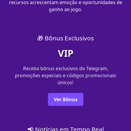
recursos acrescentam emoção e oportunidades de
ganho ao jogo.
🎁 Bônus Exclusivos
VIP
Receba bônus exclusivos do Telegram,
promoções especiais e códigos promocionais
únicos!
Ver Bônus
📢 Notícias em Tempo Real