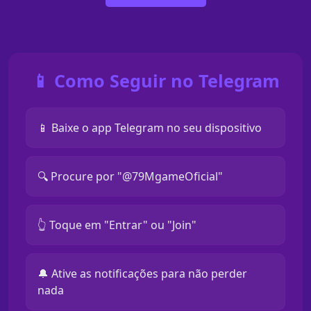
📱 Como Seguir no Telegram
📱 Baixe o app Telegram no seu dispositivo
🔍 Procure por "@79MgameOficial"
👆 Toque em "Entrar" ou "Join"
🔔 Ative as notificações para não perder
nada